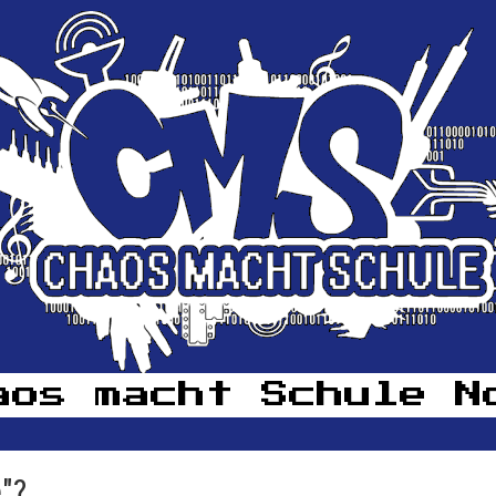
aos macht Schule N
"?